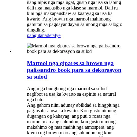
ilang nipis nga mga ugat, giisip nga usa sa labing
dali nga mapasibo nga klase sa marmol. Dali ra
kini nga makapausbaw sa kaanyag sa usa ka
kwarto. Ang brown nga marmol mahimong
gamiton sa pagdayandayan sa imong mga salog o
dingding.
pangutana
detalye
Marmol nga gipares sa brown nga
palissandro book para sa dekorasyon
sa sulod
Ang mga bungbong nga marmol sa sulod
naglibot sa usa ka kwarto sa espiritu sa natural
nga bato.
Ang gahom niini adunay abilidad sa hingpit nga
pag-usab sa usa ka kwarto. Kon gusto nimong
dugangan og kahayag, ang puti o rosas nga
marmol mao ang sulundon; kon gusto nimong
makahimo og mas mainit nga atmospera, ang
krema ug brown mao ang sulundon; ug kon