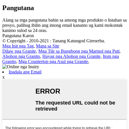
Pangutana
Alang sa mga pangutana bahin sa among mga produkto o listahan sa
presyo, palihug ibilin ang imong email kanamo ug kami mokontak
kanimo sulod sa 24 oras.
Pangutana Karon
© Copyright - 2010-2021 : Tanang Katungod Gireserba.
Mga Init nga Tag
,
Mapa sa Site
Dilaw nga Granite
,
Mga Tile sa Bungbong nga Marmol nga Puti
,
Abohon nga Granito
,
Hayag nga Abohon nga Granite
,
Itom nga
Granito
,
Mga Countertop nga Asul nga Granite
,
Ipadala ang Email
x