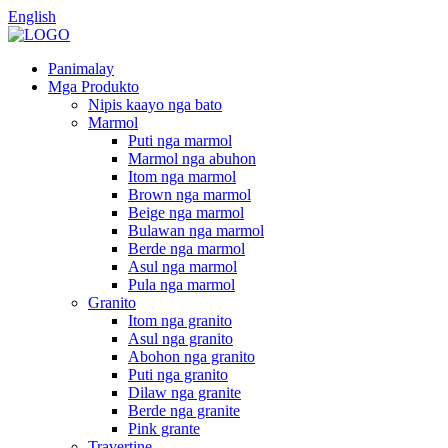
English
Panimalay
Mga Produkto
Nipis kaayo nga bato
Marmol
Puti nga marmol
Marmol nga abuhon
Itom nga marmol
Brown nga marmol
Beige nga marmol
Bulawan nga marmol
Berde nga marmol
Asul nga marmol
Pula nga marmol
Granito
Itom nga granito
Asul nga granito
Abohon nga granito
Puti nga granito
Dilaw nga granite
Berde nga granite
Pink grante
Travertine