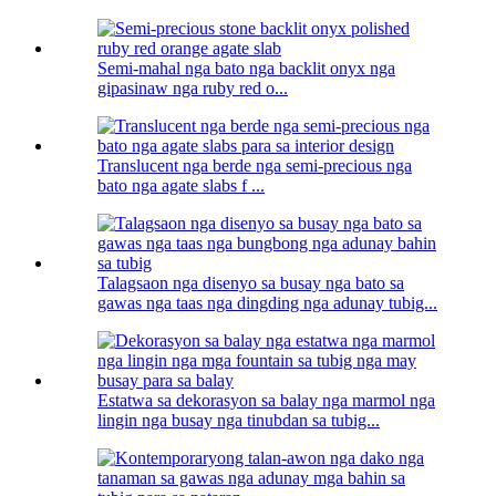
Semi-mahal nga bato nga backlit onyx nga
gipasinaw nga ruby ​​​​red o...
Translucent nga berde nga semi-precious nga
bato nga agate slabs f ...
Talagsaon nga disenyo sa busay nga bato sa
gawas nga taas nga dingding nga adunay tubig...
Estatwa sa dekorasyon sa balay nga marmol nga
lingin nga busay nga tinubdan sa tubig...