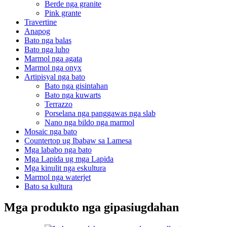
Berde nga granite
Pink grante
Travertine
Anapog
Bato nga balas
Bato nga luho
Marmol nga agata
Marmol nga onyx
Artipisyal nga bato
Bato nga gisintahan
Bato nga kuwarts
Terrazzo
Porselana nga panggawas nga slab
Nano nga bildo nga marmol
Mosaic nga bato
Countertop ug Ibabaw sa Lamesa
Mga lababo nga bato
Mga Lapida ug mga Lapida
Mga kinulit nga eskultura
Marmol nga waterjet
Bato sa kultura
Mga produkto nga gipasiugdahan