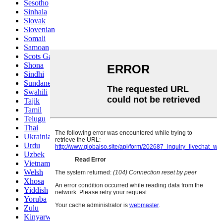
Sesotho
Sinhala
Slovak
Slovenian
Somali
Samoan
Scots Gaelic
Shona
Sindhi
Sundanese
Swahili
Tajik
Tamil
Telugu
Thai
Ukrainian
Urdu
Uzbek
Vietnamese
Welsh
Xhosa
Yiddish
Yoruba
Zulu
Kinyarwanda