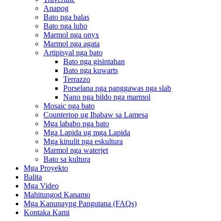
Anapog
Bato nga balas
Bato nga luho
Marmol nga onyx
Marmol nga agata
Artipisyal nga bato
Bato nga gisintahan
Bato nga kuwarts
Terrazzo
Porselana nga panggawas nga slab
Nano nga bildo nga marmol
Mosaic nga bato
Countertop ug Ibabaw sa Lamesa
Mga lababo nga bato
Mga Lapida ug mga Lapida
Mga kinulit nga eskultura
Marmol nga waterjet
Bato sa kultura
Mga Proyekto
Balita
Mga Video
Mahitungod Kanamo
Mga Kanunayng Pangutana (FAQs)
Kontaka Kami