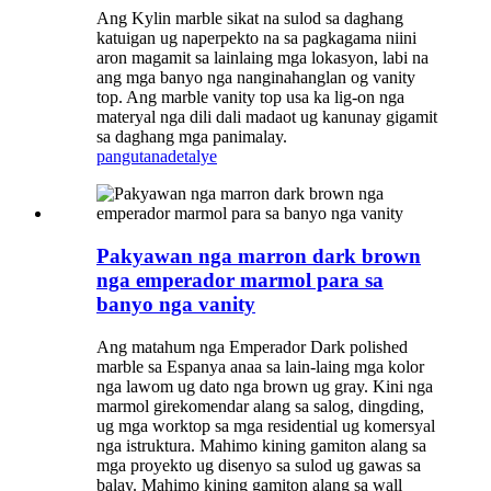
Ang Kylin marble sikat na sulod sa daghang
katuigan ug naperpekto na sa pagkagama niini
aron magamit sa lainlaing mga lokasyon, labi na
ang mga banyo nga nanginahanglan og vanity
top. Ang marble vanity top usa ka lig-on nga
materyal nga dili dali madaot ug kanunay gigamit
sa daghang mga panimalay.
pangutana
detalye
Pakyawan nga marron dark brown
nga emperador marmol para sa
banyo nga vanity
Ang matahum nga Emperador Dark polished
marble sa Espanya anaa sa lain-laing mga kolor
nga lawom ug dato nga brown ug gray. Kini nga
marmol girekomendar alang sa salog, dingding,
ug mga worktop sa mga residential ug komersyal
nga istruktura. Mahimo kining gamiton alang sa
mga proyekto ug disenyo sa sulod ug gawas sa
balay. Mahimo kining gamiton alang sa wall