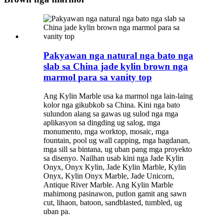
Pakyawan nga natural nga bato nga
slab sa China jade kylin brown nga
marmol para sa vanity top
Ang Kylin Marble usa ka marmol nga lain-laing
kolor nga gikubkob sa China. Kini nga bato
sulundon alang sa gawas ug sulod nga mga
aplikasyon sa dingding ug salog, mga
monumento, mga worktop, mosaic, mga
fountain, pool ug wall capping, mga hagdanan,
mga sill sa bintana, ug uban pang mga proyekto
sa disenyo. Nailhan usab kini nga Jade Kylin
Onyx, Onyx Kylin, Jade Kylin Marble, Kylin
Onyx, Kylin Onyx Marble, Jade Unicorn,
Antique River Marble. Ang Kylin Marble
mahimong pasinawon, putlon gamit ang sawn
cut, lihaon, batoon, sandblasted, tumbled, ug
uban pa.