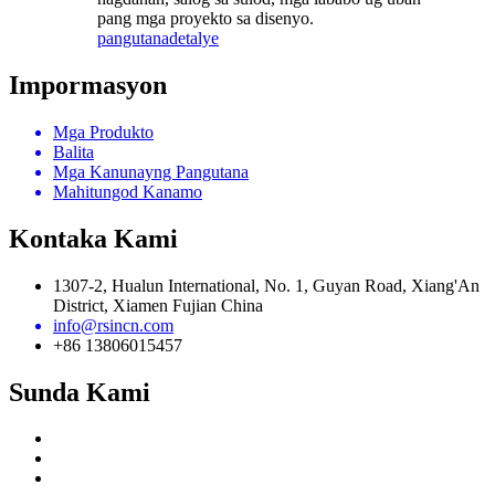
pang mga proyekto sa disenyo.
pangutana
detalye
Impormasyon
Mga Produkto
Balita
Mga Kanunayng Pangutana
Mahitungod Kanamo
Kontaka Kami
1307-2, Hualun International, No. 1, Guyan Road, Xiang'An
District, Xiamen Fujian China
info@rsincn.com
+86 13806015457
Sunda Kami