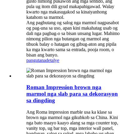
gusto nimong pukawon ang mga sentido, ang
pula ug itom dili gyud makapahigawad. Walay
kwarto nga makasugakod sa kinaiyanhong
katahom sa marmol.
Ang pagbutang og salog nga marmol nagpasabot
og pag-una sa uso, apan kini makahatag usab og
dali nga pagbag-o sa bisan unsang lugar. Mahimo
nimong pilion nga butangan og marmol ang
tibuok balay o hatagan og gibug-aton ang pipila
ka mga kwarto sama sa entrada, pooja room, o
bisan ang banyo.
pangutana
detalye
Roman Impression brown nga
marmol nga slab para sa dekorasyon
sa dingding
Ang Roma impression marble usa ka klase sa
brown nga marmol nga gikubkob sa China. Kini
nga bato maayo kaayo alang sa mga counter top,
vanity top, ug bar top, mga interior wall panel,
hagdanan, salog sa sulod, mga lababo ug uban