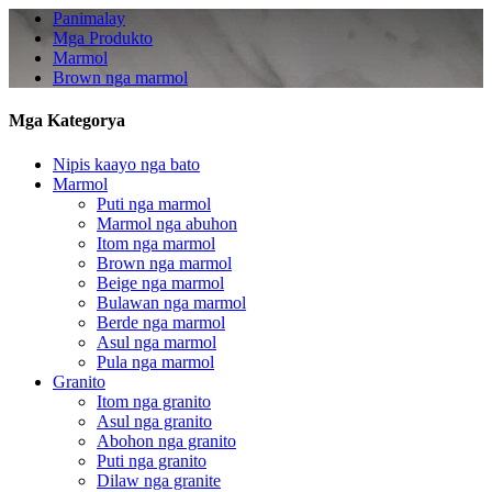
Panimalay
Mga Produkto
Marmol
Brown nga marmol
Mga Kategorya
Nipis kaayo nga bato
Marmol
Puti nga marmol
Marmol nga abuhon
Itom nga marmol
Brown nga marmol
Beige nga marmol
Bulawan nga marmol
Berde nga marmol
Asul nga marmol
Pula nga marmol
Granito
Itom nga granito
Asul nga granito
Abohon nga granito
Puti nga granito
Dilaw nga granite