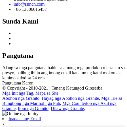
info@rsincn.com
+86 13806015457
Sunda Kami
Pangutana
Alang sa mga pangutana bahin sa among mga produkto o listahan sa
presyo, palihug ibilin ang imong email kanamo ug kami mokontak
kanimo sulod sa 24 oras.
Pangutana Karon
© Copyright - 2010-2021 : Tanang Katungod Gireserba.
Mga Init nga Tag
,
Mapa sa Site
Abohon nga Granito
,
Hayag nga Abohon nga Granite
,
Mga Tile sa
Bungbong nga Marmol nga Puti
,
Mga Countertop nga Asul nga
Granite
,
Itom nga Granito
,
Dilaw nga Granite
,
Ipadala ang Email
x