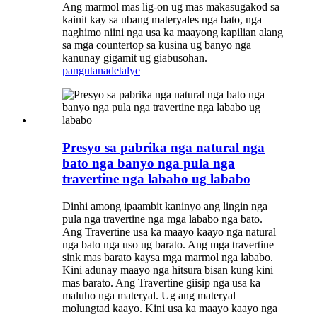
Ang marmol mas lig-on ug mas makasugakod sa
kainit kay sa ubang materyales nga bato, nga
naghimo niini nga usa ka maayong kapilian alang
sa mga countertop sa kusina ug banyo nga
kanunay gigamit ug giabusohan.
pangutana
detalye
Presyo sa pabrika nga natural nga
bato nga banyo nga pula nga
travertine nga lababo ug lababo
Dinhi among ipaambit kaninyo ang lingin nga
pula nga travertine nga mga lababo nga bato.
Ang Travertine usa ka maayo kaayo nga natural
nga bato nga uso ug barato. Ang mga travertine
sink mas barato kaysa mga marmol nga lababo.
Kini adunay maayo nga hitsura bisan kung kini
mas barato. Ang Travertine giisip nga usa ka
maluho nga materyal. Ug ang materyal
molungtad kaayo. Kini usa ka maayo kaayo nga