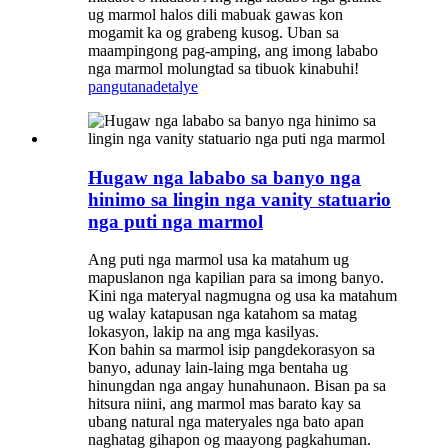
ug marmol halos dili mabuak gawas kon
mogamit ka og grabeng kusog. Uban sa
maampingong pag-amping, ang imong lababo
nga marmol molungtad sa tibuok kinabuhi!
pangutana
detalye
Hugaw nga lababo sa banyo nga
hinimo sa lingin nga vanity statuario
nga puti nga marmol
Ang puti nga marmol usa ka matahum ug
mapuslanon nga kapilian para sa imong banyo.
Kini nga materyal nagmugna og usa ka matahum
ug walay katapusan nga katahom sa matag
lokasyon, lakip na ang mga kasilyas.
Kon bahin sa marmol isip pangdekorasyon sa
banyo, adunay lain-laing mga bentaha ug
hinungdan nga angay hunahunaon. Bisan pa sa
hitsura niini, ang marmol mas barato kay sa
ubang natural nga materyales nga bato apan
naghatag gihapon og maayong pagkahuman.