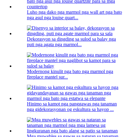
Luho nga dako nga marmol nga wall art nga bato
nga asul nga louise quart...
Dekorasyon sa dingding sa sulod sa balay nga
puti nga agata nga marmol...
Modernong kinulit nga bato nga marmol nga
fireplace mantel sur...
Hinimo sa kamot nga panggawas nga tanaman
nga gidekorasyonan og eskultura sa hayop ...
Mga muwebles sa gawas sa nataran sa tanaman