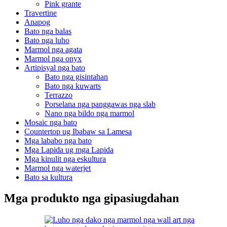
Pink grante
Travertine
Anapog
Bato nga balas
Bato nga luho
Marmol nga agata
Marmol nga onyx
Artipisyal nga bato
Bato nga gisintahan
Bato nga kuwarts
Terrazzo
Porselana nga panggawas nga slab
Nano nga bildo nga marmol
Mosaic nga bato
Countertop ug Ibabaw sa Lamesa
Mga lababo nga bato
Mga Lapida ug mga Lapida
Mga kinulit nga eskultura
Marmol nga waterjet
Bato sa kultura
Mga produkto nga gipasiugdahan