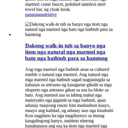
marmol: crane faucet, polished stainless steel
towel bar, ug cloak hook.
pangutana
detalye
Dakong walk-in tub sa banyo nga
itom nga natural nga marmol nga
bato nga bathtub para sa hamtong
Ang mga marmol nga bathtub anaa sa cultured
marble o natural nga marmol. Ang natural nga
mga marmol nga bathtub sagad nagpasiugda sa
kahanas sa artesano ug kasagaran gikulit sa mga
eksperto nga artesano gikan sa usa ka bloke sa
bato. Ang marmol usa sa labing mahal nga
materyales nga gigamit sa mga bathtub, apan
adunay maayong rason: kini madanihon kaayo,
maayo ang kalidad, ug adunay taas nga kinabuhi.
Kon nagplano ka nga magdisenyo sa imong
kaugalingong banyo, mahimo nimong
hunahunaon ang usa ka itom nga marmol nga