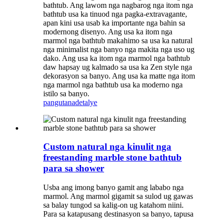
bathtub. Ang lawom nga nagbarog nga itom nga
bathtub usa ka tinuod nga pagka-extravagante,
apan kini usa usab ka importante nga bahin sa
modernong disenyo. Ang usa ka itom nga
marmol nga bathtub makahimo sa usa ka natural
nga minimalist nga banyo nga makita nga uso ug
dako. Ang usa ka itom nga marmol nga bathtub
daw hapsay ug kalmado sa usa ka Zen style nga
dekorasyon sa banyo. Ang usa ka matte nga itom
nga marmol nga bathtub usa ka moderno nga
istilo sa banyo.
pangutana
detalye
Custom natural nga kinulit nga
freestanding marble stone bathtub
para sa shower
Usba ang imong banyo gamit ang lababo nga
marmol. Ang marmol gigamit sa sulod ug gawas
sa balay tungod sa kalig-on ug katahom niini.
Para sa katapusang destinasyon sa banyo, tapusa