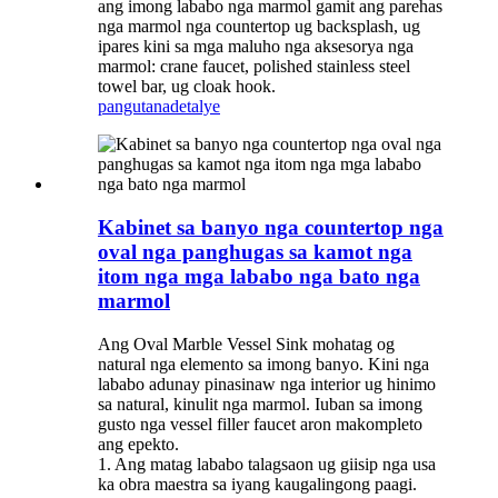
ang imong lababo nga marmol gamit ang parehas
nga marmol nga countertop ug backsplash, ug
ipares kini sa mga maluho nga aksesorya nga
marmol: crane faucet, polished stainless steel
towel bar, ug cloak hook.
pangutana
detalye
Kabinet sa banyo nga countertop nga
oval nga panghugas sa kamot nga
itom nga mga lababo nga bato nga
marmol
Ang Oval Marble Vessel Sink mohatag og
natural nga elemento sa imong banyo. Kini nga
lababo adunay pinasinaw nga interior ug hinimo
sa natural, kinulit nga marmol. Iuban sa imong
gusto nga vessel filler faucet aron makompleto
ang epekto.
1. Ang matag lababo talagsaon ug giisip nga usa
ka obra maestra sa iyang kaugalingong paagi.