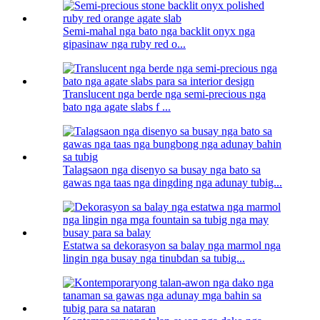
Semi-mahal nga bato nga backlit onyx nga
gipasinaw nga ruby ​​​​red o...
Translucent nga berde nga semi-precious nga
bato nga agate slabs f ...
Talagsaon nga disenyo sa busay nga bato sa
gawas nga taas nga dingding nga adunay tubig...
Estatwa sa dekorasyon sa balay nga marmol nga
lingin nga busay nga tinubdan sa tubig...