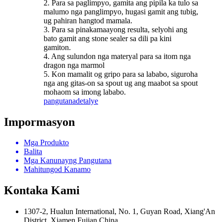
2. Para sa paglimpyo, gamita ang pipila ka tulo sa
malumo nga panglimpyo, hugasi gamit ang tubig,
ug pahiran hangtod mamala.
3. Para sa pinakamaayong resulta, selyohi ang
bato gamit ang stone sealer sa dili pa kini
gamiton.
4. Ang sulundon nga materyal para sa itom nga
dragon nga marmol
5. Kon mamalit og gripo para sa lababo, siguroha
nga ang gitas-on sa spout ug ang maabot sa spout
mohaom sa imong lababo.
pangutana
detalye
Impormasyon
Mga Produkto
Balita
Mga Kanunayng Pangutana
Mahitungod Kanamo
Kontaka Kami
1307-2, Hualun International, No. 1, Guyan Road, Xiang'An
District, Xiamen Fujian China