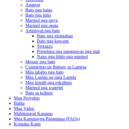
Anapog
Bato nga balas
Bato nga luho
Marmol nga onyx
Marmol nga agata
Artipisyal nga bato
Bato nga gisintahan
Bato nga kuwarts
Terrazzo
Porselana nga panggawas nga slab
Nano nga bildo nga marmol
Mosaic nga bato
Countertop ug Ibabaw sa Lamesa
Mga lababo nga bato
Mga Lapida ug mga Lapida
Mga kinulit nga eskultura
Marmol nga waterjet
Bato sa kultura
Mga Proyekto
Balita
Mga Video
Mahitungod Kanamo
Mga Kanunayng Pangutana (FAQs)
Kontaka Kami