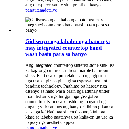
ang one-piece vanity sink praktikal kaayo.
pangutana
detalye
Gidisenyo nga lababo nga bato nga
may integrated countertop hand
wash basin para sa banyo
Ang integrated countertop sintered stone sink usa
ka bag-ong cultured artificial marble bathroom
sinks. Kini usa ka porcelain slab nga giporma
nga usa ka piraso pinaagi sa espesyal nga hot
bending technology. Paghimo og hapsay nga
disenyo sa hand wash basin nga adunay under-
mounted sink nga hingpit nga gisagol sa
countertop. Kini usa ka istilo ug magamit nga
dugang sa bisan unsang banyo. Gihimo gikan sa
taas nga kalidad nga sintered stone, kini nga
klase sa lababo nagtanyag og kalig-on ug usa ka
hapsay nga aesthetic appeal.
pangutana
detalye