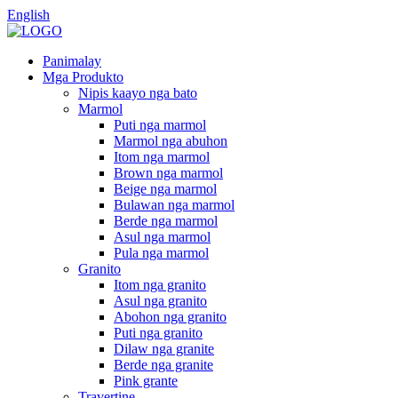
English
Panimalay
Mga Produkto
Nipis kaayo nga bato
Marmol
Puti nga marmol
Marmol nga abuhon
Itom nga marmol
Brown nga marmol
Beige nga marmol
Bulawan nga marmol
Berde nga marmol
Asul nga marmol
Pula nga marmol
Granito
Itom nga granito
Asul nga granito
Abohon nga granito
Puti nga granito
Dilaw nga granite
Berde nga granite
Pink grante
Travertine