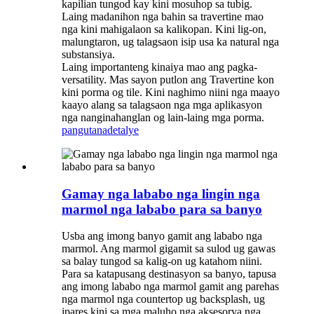
kapilian tungod kay kini mosuhop sa tubig.
Laing madanihon nga bahin sa travertine mao
nga kini mahigalaon sa kalikopan. Kini lig-on,
malungtaron, ug talagsaon isip usa ka natural nga
substansiya.
Laing importanteng kinaiya mao ang pagka-
versatility. Mas sayon ​​putlon ang Travertine kon
kini porma og tile. Kini naghimo niini nga maayo
kaayo alang sa talagsaon nga mga aplikasyon
nga nanginahanglan og lain-laing mga porma.
pangutana
detalye
Gamay nga lababo nga lingin nga
marmol nga lababo para sa banyo
Usba ang imong banyo gamit ang lababo nga
marmol. Ang marmol gigamit sa sulod ug gawas
sa balay tungod sa kalig-on ug katahom niini.
Para sa katapusang destinasyon sa banyo, tapusa
ang imong lababo nga marmol gamit ang parehas
nga marmol nga countertop ug backsplash, ug
ipares kini sa mga maluho nga aksesorya nga