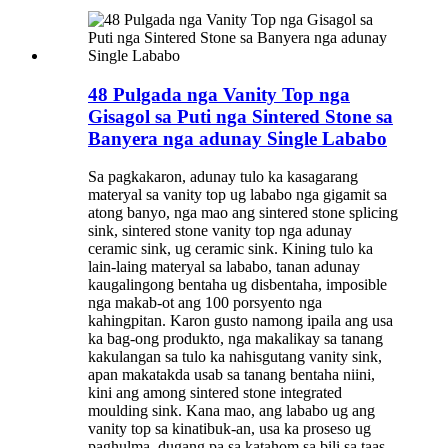
48 Pulgada nga Vanity Top nga
Gisagol sa Puti nga Sintered Stone sa
Banyera nga adunay Single Lababo
Sa pagkakaron, adunay tulo ka kasagarang
materyal sa vanity top ug lababo nga gigamit sa
atong banyo, nga mao ang sintered stone splicing
sink, sintered stone vanity top nga adunay
ceramic sink, ug ceramic sink. Kining tulo ka
lain-laing materyal sa lababo, tanan adunay
kaugalingong bentaha ug disbentaha, imposible
nga makab-ot ang 100 porsyento nga
kahingpitan. Karon gusto namong ipaila ang usa
ka bag-ong produkto, nga makalikay sa tanang
kakulangan sa tulo ka nahisgutang vanity sink,
apan makatakda usab sa tanang bentaha niini,
kini ang among sintered stone integrated
moulding sink. Kana mao, ang lababo ug ang
vanity top sa kinatibuk-an, usa ka proseso ug
paghulma, dugang pa sa katahom sa bili sa taas,