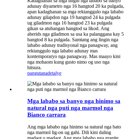
Kadaghanan sa mga lingin nga lababo sa banyo
adunay diyametro nga 16 hangtod 20 ka pulgada,
apan kadaghanan sa mga rektanggulo nga lababo
adunay gilapdon nga 19 hangtod 24 ka pulgada
ug giladmon nga 16 hangtod 23 ka pulgada
gikan sa atubangan hangtod sa likod. Ang
aberids nga giladmon sa usa ka palanggana kay 5
hangtod 8 ka pulgada. Samtang ang lingin nga
lababo adunay tradisyonal nga panagway, ang
rektanggulo nga lababo adunay mas
kontemporaryo nga panagway. Mas maayo kini
nga mohaom kung gusto nimo og uso nga
hitsura.
pangutana
detalye
Mga lababo sa banyo nga hinimo sa
natural nga puti nga marmol nga
Bianco carrara
Ang mga lababo nga hinimo sa natural nga bato
nga marmol lig-on ug gahi. Dili kini daling
madaot o madaot. Ang mga lababo nga granite