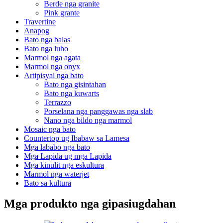
Berde nga granite
Pink grante
Travertine
Anapog
Bato nga balas
Bato nga luho
Marmol nga agata
Marmol nga onyx
Artipisyal nga bato
Bato nga gisintahan
Bato nga kuwarts
Terrazzo
Porselana nga panggawas nga slab
Nano nga bildo nga marmol
Mosaic nga bato
Countertop ug Ibabaw sa Lamesa
Mga lababo nga bato
Mga Lapida ug mga Lapida
Mga kinulit nga eskultura
Marmol nga waterjet
Bato sa kultura
Mga produkto nga gipasiugdahan