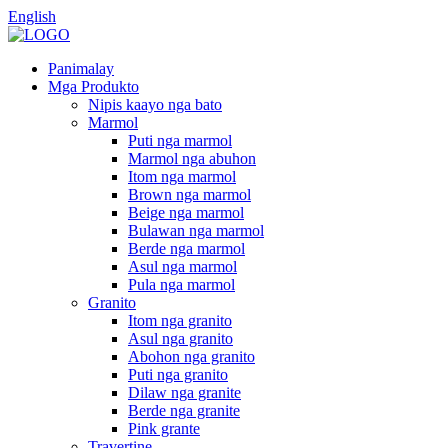
English
Panimalay
Mga Produkto
Nipis kaayo nga bato
Marmol
Puti nga marmol
Marmol nga abuhon
Itom nga marmol
Brown nga marmol
Beige nga marmol
Bulawan nga marmol
Berde nga marmol
Asul nga marmol
Pula nga marmol
Granito
Itom nga granito
Asul nga granito
Abohon nga granito
Puti nga granito
Dilaw nga granite
Berde nga granite
Pink grante
Travertine