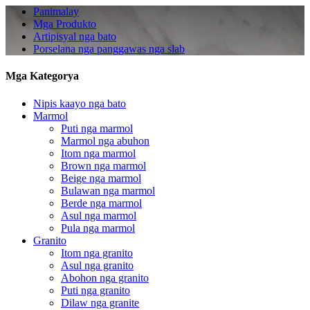
Panimalay
Mga Produkto
Artipisyal nga bato
Porselana nga panggawas nga slab
Mga Kategorya
Nipis kaayo nga bato
Marmol
Puti nga marmol
Marmol nga abuhon
Itom nga marmol
Brown nga marmol
Beige nga marmol
Bulawan nga marmol
Berde nga marmol
Asul nga marmol
Pula nga marmol
Granito
Itom nga granito
Asul nga granito
Abohon nga granito
Puti nga granito
Dilaw nga granite