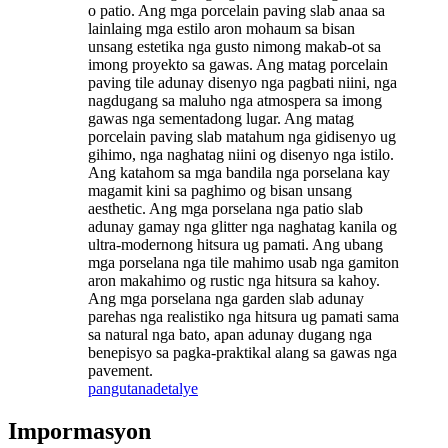
o patio. Ang mga porcelain paving slab anaa sa
lainlaing mga estilo aron mohaum sa bisan
unsang estetika nga gusto nimong makab-ot sa
imong proyekto sa gawas. Ang matag porcelain
paving tile adunay disenyo nga pagbati niini, nga
nagdugang sa maluho nga atmospera sa imong
gawas nga sementadong lugar. Ang matag
porcelain paving slab matahum nga gidisenyo ug
gihimo, nga naghatag niini og disenyo nga istilo.
Ang katahom sa mga bandila nga porselana kay
magamit kini sa paghimo og bisan unsang
aesthetic. Ang mga porselana nga patio slab
adunay gamay nga glitter nga naghatag kanila og
ultra-modernong hitsura ug pamati. Ang ubang
mga porselana nga tile mahimo usab nga gamiton
aron makahimo og rustic nga hitsura sa kahoy.
Ang mga porselana nga garden slab adunay
parehas nga realistiko nga hitsura ug pamati sama
sa natural nga bato, apan adunay dugang nga
benepisyo sa pagka-praktikal alang sa gawas nga
pavement.
pangutana
detalye
Impormasyon