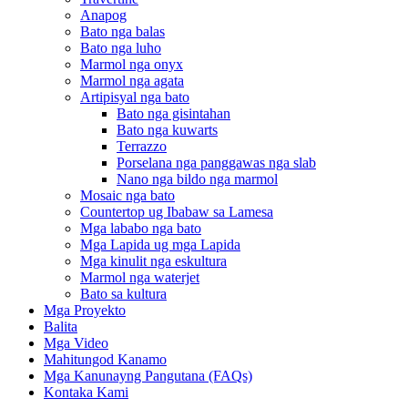
Anapog
Bato nga balas
Bato nga luho
Marmol nga onyx
Marmol nga agata
Artipisyal nga bato
Bato nga gisintahan
Bato nga kuwarts
Terrazzo
Porselana nga panggawas nga slab
Nano nga bildo nga marmol
Mosaic nga bato
Countertop ug Ibabaw sa Lamesa
Mga lababo nga bato
Mga Lapida ug mga Lapida
Mga kinulit nga eskultura
Marmol nga waterjet
Bato sa kultura
Mga Proyekto
Balita
Mga Video
Mahitungod Kanamo
Mga Kanunayng Pangutana (FAQs)
Kontaka Kami