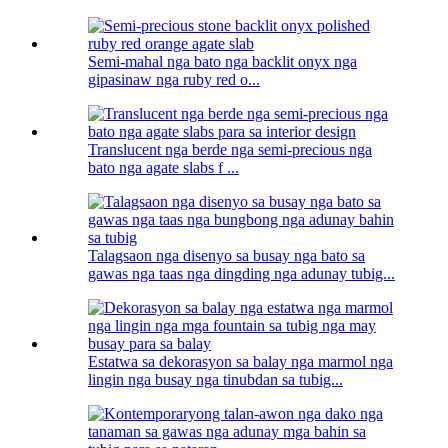
Semi-mahal nga bato nga backlit onyx nga
gipasinaw nga ruby ​​​​red o...
Translucent nga berde nga semi-precious nga
bato nga agate slabs f ...
Talagsaon nga disenyo sa busay nga bato sa
gawas nga taas nga dingding nga adunay tubig...
Estatwa sa dekorasyon sa balay nga marmol nga
lingin nga busay nga tinubdan sa tubig...