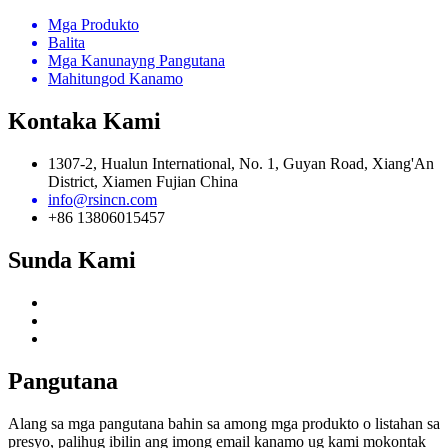
Mga Produkto
Balita
Mga Kanunayng Pangutana
Mahitungod Kanamo
Kontaka Kami
1307-2, Hualun International, No. 1, Guyan Road, Xiang'An
District, Xiamen Fujian China
info@rsincn.com
+86 13806015457
Sunda Kami
Pangutana
Alang sa mga pangutana bahin sa among mga produkto o listahan sa
presyo, palihug ibilin ang imong email kanamo ug kami mokontak