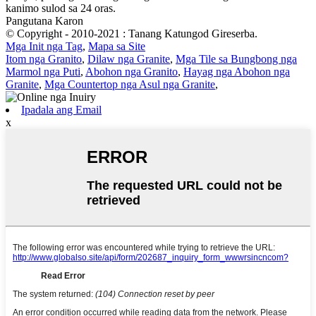
kanimo sulod sa 24 oras.
Pangutana Karon
© Copyright - 2010-2021 : Tanang Katungod Gireserba.
Mga Init nga Tag
,
Mapa sa Site
Itom nga Granito
,
Dilaw nga Granite
,
Mga Tile sa Bungbong nga
Marmol nga Puti
,
Abohon nga Granito
,
Hayag nga Abohon nga
Granite
,
Mga Countertop nga Asul nga Granite
,
Ipadala ang Email
x