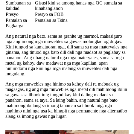
Sumbanan sa
Gisusi kini sa among hanas nga QC sumala sa
kalidad
kinahanglanon
Presyo
Presyo sa FOB
Pantalan sa
Pantalan sa Tsina
Pagkarga
Ang natural nga bato, sama sa granite ug marmol, makasiguro
nga ang imong mga muwebles sa gawas molungtad og dugay.
Kini tungod sa kamatuoran nga, dili sama sa mga materyales nga
ginama, ang tinuod nga bato dili dali nga madaot sa paglabay sa
panahon. Ang ubang natural nga mga materyales, sama sa mga
metal ug kahoy, daw madawat nga mga kapilian, apan
hinumdomi nga kini nga mga matang sa muwebles dali nga
mogulang.
Ang mga muwebles nga hinimo sa kahoy dali ra mabuak ug
magasgas, ug ang mga muwebles nga metal dili mahimong ibilin
sa gawas sa tibuok tuig tungod kay kini daling madaot sa
panahon, sama sa taya. Sa laing bahin, ang natural nga bato
mahimong ibutang sa imong tanaman sa tibuok tuig, nga
naghimo niini nga usa ka hingpit nga permanente nga alternatibo
alang sa imong gawas nga lugar.