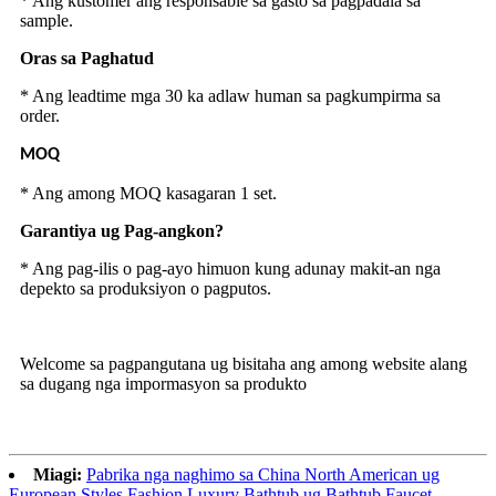
* Ang kustomer ang responsable sa gasto sa pagpadala sa
sample.
Oras sa Paghatud
* Ang leadtime mga 30 ka adlaw human sa pagkumpirma sa
order.
MOQ
* Ang among MOQ kasagaran 1 set.
Garantiya ug Pag-angkon?
* Ang pag-ilis o pag-ayo himuon kung adunay makit-an nga
depekto sa produksiyon o pagputos.
Welcome sa pagpangutana ug bisitaha ang among website alang
sa dugang nga impormasyon sa produkto
Miagi:
Pabrika nga naghimo sa China North American ug
European Styles Fashion Luxury Bathtub ug Bathtub Faucet