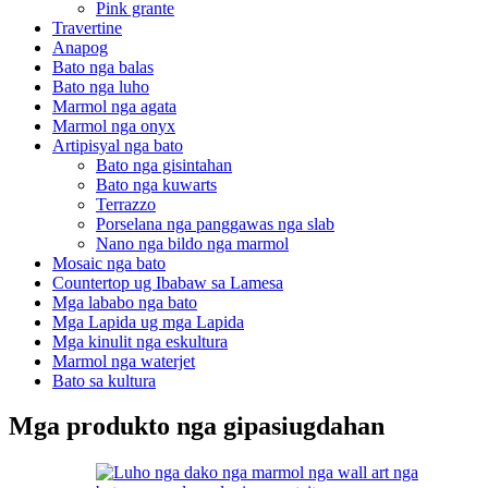
Pink grante
Travertine
Anapog
Bato nga balas
Bato nga luho
Marmol nga agata
Marmol nga onyx
Artipisyal nga bato
Bato nga gisintahan
Bato nga kuwarts
Terrazzo
Porselana nga panggawas nga slab
Nano nga bildo nga marmol
Mosaic nga bato
Countertop ug Ibabaw sa Lamesa
Mga lababo nga bato
Mga Lapida ug mga Lapida
Mga kinulit nga eskultura
Marmol nga waterjet
Bato sa kultura
Mga produkto nga gipasiugdahan