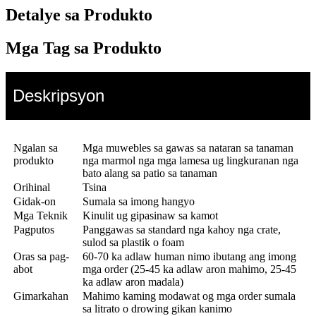
Detalye sa Produkto
Mga Tag sa Produkto
Deskripsyon
Ngalan sa
Mga muwebles sa gawas sa nataran sa tanaman
produkto
nga marmol nga mga lamesa ug lingkuranan nga
bato alang sa patio sa tanaman
Orihinal
Tsina
Gidak-on
Sumala sa imong hangyo
Mga Teknik
Kinulit ug gipasinaw sa kamot
Pagputos
Panggawas sa standard nga kahoy nga crate,
sulod sa plastik o foam
Oras sa pag-
60-70 ka adlaw human nimo ibutang ang imong
abot
mga order (25-45 ka adlaw aron mahimo, 25-45
ka adlaw aron madala)
Gimarkahan
Mahimo kaming modawat og mga order sumala
sa litrato o drowing gikan kanimo