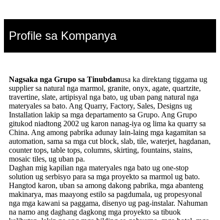
Profile sa Kompanya
Nagsaka nga Grupo sa Tinubdan
usa ka direktang tiggama ug
supplier sa natural nga marmol, granite, onyx, agate, quartzite,
travertine, slate, artipisyal nga bato, ug uban pang natural nga
materyales sa bato. Ang Quarry, Factory, Sales, Designs ug
Installation lakip sa mga departamento sa Grupo. Ang Grupo
gitukod niadtong 2002 ug karon nanag-iya og lima ka quarry sa
China. Ang among pabrika adunay lain-laing mga kagamitan sa
automation, sama sa mga cut block, slab, tile, waterjet, hagdanan,
counter tops, table tops, columns, skirting, fountains, stains,
mosaic tiles, ug uban pa.
Daghan mig kapilian nga materyales nga bato ug one-stop
solution ug serbisyo para sa mga proyekto sa marmol ug bato.
Hangtod karon, uban sa among dakong pabrika, mga abanteng
makinarya, mas maayong estilo sa pagdumala, ug propesyonal
nga mga kawani sa paggama, disenyo ug pag-instalar. Nahuman
na namo ang daghang dagkong mga proyekto sa tibuok