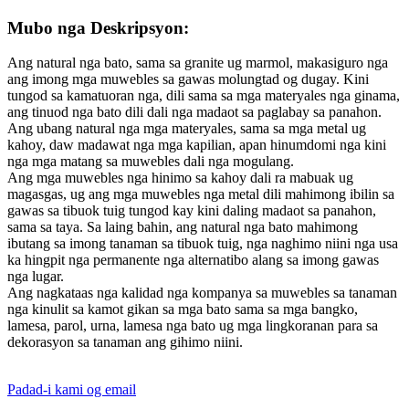
Mubo nga Deskripsyon:
Ang natural nga bato, sama sa granite ug marmol, makasiguro nga
ang imong mga muwebles sa gawas molungtad og dugay. Kini
tungod sa kamatuoran nga, dili sama sa mga materyales nga ginama,
ang tinuod nga bato dili dali nga madaot sa paglabay sa panahon.
Ang ubang natural nga mga materyales, sama sa mga metal ug
kahoy, daw madawat nga mga kapilian, apan hinumdomi nga kini
nga mga matang sa muwebles dali nga mogulang.
Ang mga muwebles nga hinimo sa kahoy dali ra mabuak ug
magasgas, ug ang mga muwebles nga metal dili mahimong ibilin sa
gawas sa tibuok tuig tungod kay kini daling madaot sa panahon,
sama sa taya. Sa laing bahin, ang natural nga bato mahimong
ibutang sa imong tanaman sa tibuok tuig, nga naghimo niini nga usa
ka hingpit nga permanente nga alternatibo alang sa imong gawas
nga lugar.
Ang nagkataas nga kalidad nga kompanya sa muwebles sa tanaman
nga kinulit sa kamot gikan sa mga bato sama sa mga bangko,
lamesa, parol, urna, lamesa nga bato ug mga lingkoranan para sa
dekorasyon sa tanaman ang gihimo niini.
Padad-i kami og email