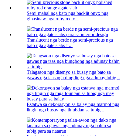
Semi-mahal nga bato nga backlit onyx nga
gipasinaw nga ruby ​​​​red o...
Translucent nga berde nga semi-precious nga
bato nga agate slabs f ...
Talagsaon nga disenyo sa busay nga bato sa
gawas nga taas nga dingding nga adunay tubig...
Estatwa sa dekorasyon sa balay nga marmol nga
lingin nga busay nga tinubdan sa tubig...