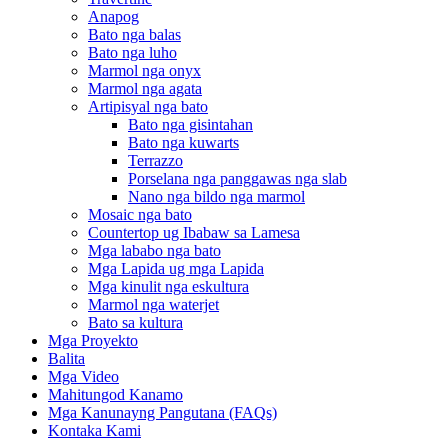
Anapog
Bato nga balas
Bato nga luho
Marmol nga onyx
Marmol nga agata
Artipisyal nga bato
Bato nga gisintahan
Bato nga kuwarts
Terrazzo
Porselana nga panggawas nga slab
Nano nga bildo nga marmol
Mosaic nga bato
Countertop ug Ibabaw sa Lamesa
Mga lababo nga bato
Mga Lapida ug mga Lapida
Mga kinulit nga eskultura
Marmol nga waterjet
Bato sa kultura
Mga Proyekto
Balita
Mga Video
Mahitungod Kanamo
Mga Kanunayng Pangutana (FAQs)
Kontaka Kami