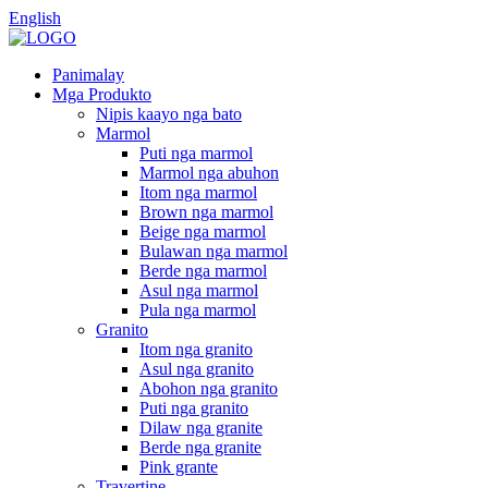
English
Panimalay
Mga Produkto
Nipis kaayo nga bato
Marmol
Puti nga marmol
Marmol nga abuhon
Itom nga marmol
Brown nga marmol
Beige nga marmol
Bulawan nga marmol
Berde nga marmol
Asul nga marmol
Pula nga marmol
Granito
Itom nga granito
Asul nga granito
Abohon nga granito
Puti nga granito
Dilaw nga granite
Berde nga granite
Pink grante
Travertine