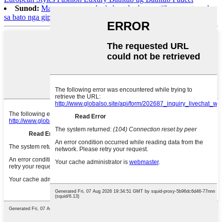
Sunod:
Maayong presyo kada kwadrado nga tiil nga materyales
sa bato nga gipahaom nga mga countertop sa granite sa kusina