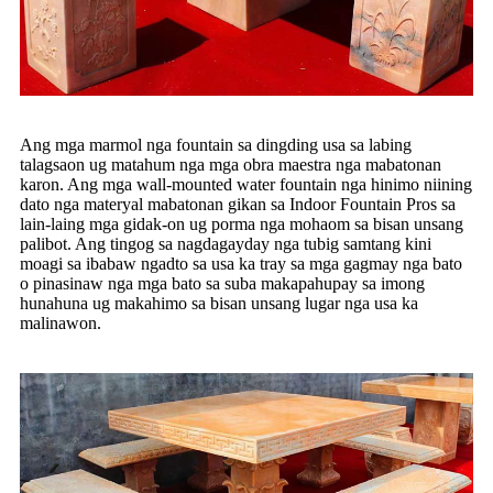
Ang mga marmol nga fountain sa dingding usa sa labing
talagsaon ug matahum nga mga obra maestra nga mabatonan
karon. Ang mga wall-mounted water fountain nga hinimo niining
dato nga materyal mabatonan gikan sa Indoor Fountain Pros sa
lain-laing mga gidak-on ug porma nga mohaom sa bisan unsang
palibot. Ang tingog sa nagdagayday nga tubig samtang kini
moagi sa ibabaw ngadto sa usa ka tray sa mga gagmay nga bato
o pinasinaw nga mga bato sa suba makapahupay sa imong
hunahuna ug makahimo sa bisan unsang lugar nga usa ka
malinawon.