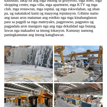
kalibutan, lakip na ang mga bilding sa gobyerno, mga hotel, mga
shopping center, mga villa, mga apartment, mga KTV ug mga
club, mga restawran, mga ospital, ug mga eskwelahan, ug uban
pa, ug nakatukod kami og maayong reputasyon. Gihimo namo
ang tanan aron matuman ang estrikto nga mga kinahanglanon
para sa pagpili sa mga materyales, pagproseso, pagputos ug
pagpadala aron masiguro nga ang mga dekalidad nga butang
luwas nga makaabot sa imong lokasyon. Kanunay namong
paningkamutan ang imong katagbawan.