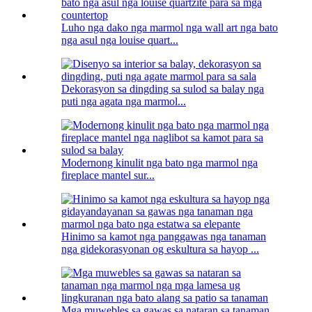
Luho nga dako nga marmol nga wall art nga bato
nga asul nga louise quart...
Dekorasyon sa dingding sa sulod sa balay nga
puti nga agata nga marmol...
Modernong kinulit nga bato nga marmol nga
fireplace mantel sur...
Hinimo sa kamot nga panggawas nga tanaman
nga gidekorasyonan og eskultura sa hayop ...
Mga muwebles sa gawas sa nataran sa tanaman