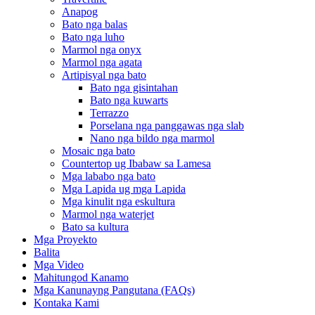
Anapog
Bato nga balas
Bato nga luho
Marmol nga onyx
Marmol nga agata
Artipisyal nga bato
Bato nga gisintahan
Bato nga kuwarts
Terrazzo
Porselana nga panggawas nga slab
Nano nga bildo nga marmol
Mosaic nga bato
Countertop ug Ibabaw sa Lamesa
Mga lababo nga bato
Mga Lapida ug mga Lapida
Mga kinulit nga eskultura
Marmol nga waterjet
Bato sa kultura
Mga Proyekto
Balita
Mga Video
Mahitungod Kanamo
Mga Kanunayng Pangutana (FAQs)
Kontaka Kami