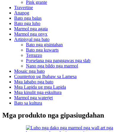
Pink grante
Travertine
Anapog
Bato nga balas
Bato nga luho
Marmol nga agata
Marmol nga onyx
Artipisyal nga bato
Bato nga gisintahan
Bato nga kuwarts
Terrazzo
Porselana nga panggawas nga slab
Nano nga bildo nga marmol
Mosaic nga bato
Countertop ug Ibabaw sa Lamesa
Mga lababo nga bato
Mga Lapida ug mga Lapida
Mga kinulit nga eskultura
Marmol nga waterjet
Bato sa kultura
Mga produkto nga gipasiugdahan