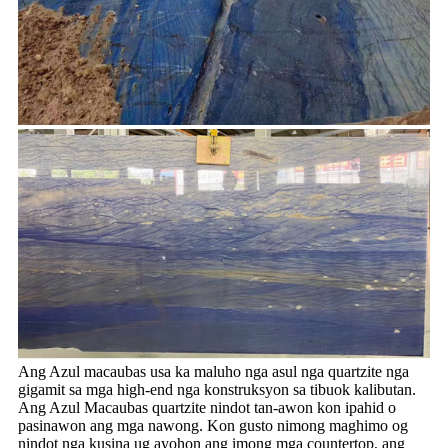
Ang Azul macaubas usa ka maluho nga asul nga quartzite nga
gigamit sa mga high-end nga konstruksyon sa tibuok kalibutan.
Ang Azul Macaubas quartzite nindot tan-awon kon ipahid o
pasinawon ang mga nawong. Kon gusto nimong maghimo og
nindot nga kusina ug ayohon ang imong mga countertop, ang