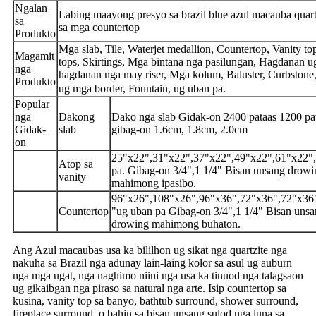
Ngalan
Labing maayong presyo sa brazil blue azul macauba quart
sa
sa mga countertop
Produkto
Mga slab, Tile, Waterjet medallion, Countertop, Vanity to
Magamit
tops, Skirtings, Mga bintana nga pasilungan, Hagdanan u
nga
hagdanan nga may riser, Mga kolum, Baluster, Curbstone
Produkto
ug mga border, Fountain, ug uban pa.
Popular
nga
Dakong
Dako nga slab Gidak-on 2400 pataas 1200 pa
Gidak-
slab
gibag-on 1.6cm, 1.8cm, 2.0cm
on
25"x22",31"x22",37"x22",49"x22",61"x22"
Atop sa
pa. Gibag-on 3/4",1 1/4" Bisan unsang drowi
vanity
mahimong ipasibo.
96"x26",108"x26",96"x36",72"x36",72"x36
Countertop
"ug uban pa Gibag-on 3/4",1 1/4" Bisan uns
drowing mahimong buhaton.
Ang Azul macaubas usa ka bililhon ug sikat nga quartzite nga
nakuha sa Brazil nga adunay lain-laing kolor sa asul ug auburn
nga mga ugat, nga naghimo niini nga usa ka tinuod nga talagsaon
ug gikaibgan nga piraso sa natural nga arte. Isip countertop sa
kusina, vanity top sa banyo, bathtub surround, shower surround,
fireplace surround, o bahin sa bisan unsang sulod nga luna sa