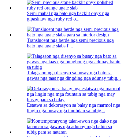
Semi-mahal nga bato nga backlit onyx nga
gipasinaw nga ruby ​​​​red o...
Translucent nga berde nga semi-precious nga
bato nga agate slabs f ...
Talagsaon nga disenyo sa busay nga bato sa
gawas nga taas nga dingding nga adunay tubig...
Estatwa sa dekorasyon sa balay nga marmol nga
lingin nga busay nga tinubdan sa tubig...