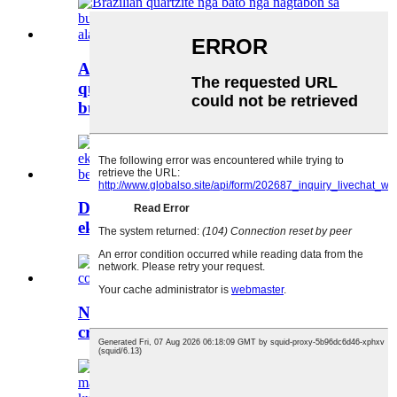
Ang bungbong nga bato nga
quartzite sa Brazil nga nagtabon sa
bulawan ...
Dekorasyon sa dingding sa sulod nga
eksotikong luho nga bato nga bo...
Natural nga quartz nga pula nga
cristallo juliet cosmopolita...