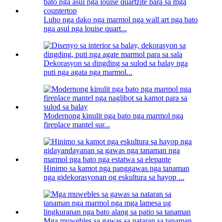
Luho nga dako nga marmol nga wall art nga bato
nga asul nga louise quart...
Dekorasyon sa dingding sa sulod sa balay nga
puti nga agata nga marmol...
Modernong kinulit nga bato nga marmol nga
fireplace mantel sur...
Hinimo sa kamot nga panggawas nga tanaman
nga gidekorasyonan og eskultura sa hayop ...
Mga muwebles sa gawas sa nataran sa tanaman