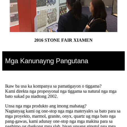
2016 STONE FAIR XIAMEN
Mga Kanunayng Pangutana
Ikaw ba usa ka kompanya sa pamatigayon o tiggama?
Kami direkta nga propesyonal nga tiggama sa natural nga mga
bato sukad pa niadtong 2002.
Unsa nga mga produkto ang imong mahatag?
Nagtanyag kami og one-stop nga mga materyales sa bato para sa
mga proyekto, marmol, granite, onyx, quartz ug mga bato nga
pang-gawas, kami adunay one-stop nga mga makina para sa
paghimo og dagkong mga slab, bisan unsang giputol nga mga