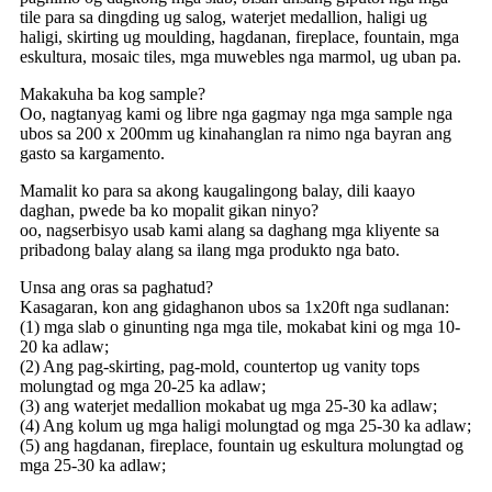
tile para sa dingding ug salog, waterjet medallion, haligi ug
haligi, skirting ug moulding, hagdanan, fireplace, fountain, mga
eskultura, mosaic tiles, mga muwebles nga marmol, ug uban pa.
Makakuha ba kog sample?
Oo, nagtanyag kami og libre nga gagmay nga mga sample nga
ubos sa 200 x 200mm ug kinahanglan ra nimo nga bayran ang
gasto sa kargamento.
Mamalit ko para sa akong kaugalingong balay, dili kaayo
daghan, pwede ba ko mopalit gikan ninyo?
oo, nagserbisyo usab kami alang sa daghang mga kliyente sa
pribadong balay alang sa ilang mga produkto nga bato.
Unsa ang oras sa paghatud?
Kasagaran, kon ang gidaghanon ubos sa 1x20ft nga sudlanan:
(1) mga slab o ginunting nga mga tile, mokabat kini og mga 10-
20 ka adlaw;
(2) Ang pag-skirting, pag-mold, countertop ug vanity tops
molungtad og mga 20-25 ka adlaw;
(3) ang waterjet medallion mokabat ug mga 25-30 ka adlaw;
(4) Ang kolum ug mga haligi molungtad og mga 25-30 ka adlaw;
(5) ang hagdanan, fireplace, fountain ug eskultura molungtad og
mga 25-30 ka adlaw;