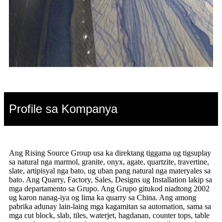
Profile sa Kompanya
Ang Rising Source Group usa ka direktang tiggama ug tigsuplay
sa natural nga marmol, granite, onyx, agate, quartzite, travertine,
slate, artipisyal nga bato, ug uban pang natural nga materyales sa
bato. Ang Quarry, Factory, Sales, Designs ug Installation lakip sa
mga departamento sa Grupo. Ang Grupo gitukod niadtong 2002
ug karon nanag-iya og lima ka quarry sa China. Ang among
pabrika adunay lain-laing mga kagamitan sa automation, sama sa
mga cut block, slab, tiles, waterjet, hagdanan, counter tops, table