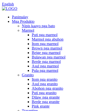
English
Panimalay
Mga Produkto
Nipis kaayo nga bato
Marmol
Puti nga marmol
Marmol nga abuhon
Itom nga marmol
Brown nga marmol
Beige nga marmol
Bulawan nga marmol
Berde nga marmol
Asul nga marmol
Pula nga marmol
Granito
Itom nga granito
Asul nga granito
Abohon nga granito
Puti nga granito
Dilaw nga granite
Berde nga granite
Pink grante
Travertine