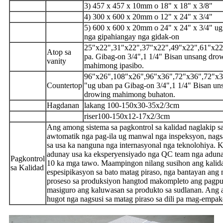
3) 457 x 457 x 10mm o 18" x 18" x 3/8"
4) 300 x 600 x 20mm o 12" x 24" x 3/4"
5) 600 x 600 x 20mm o 24" x 24" x 3/4" ug
nga gipahiangay nga gidak-on
25"x22",31"x22",37"x22",49"x22",61"x22
Atop sa
pa. Gibag-on 3/4",1 1/4" Bisan unsang dro
vanity
mahimong ipasibo.
96"x26",108"x26",96"x36",72"x36",72"x3
Countertop
"ug uban pa Gibag-on 3/4",1 1/4" Bisan un
drowing mahimong buhaton.
Hagdanan
lakang 100-150x30-35x2/3cm
riser100-150x12-17x2/3cm
Ang among sistema sa pagkontrol sa kalidad naglakip s
awtomatik nga pag-ila ug manwal nga inspeksyon, nag
sa usa ka nanguna nga internasyonal nga teknolohiya. 
adunay usa ka eksperyensiyado nga QC team nga aduna
Pagkontrol
10 ka mga tawo. Maampingon nilang susihon ang kalid
sa Kalidad
espesipikasyon sa bato matag piraso, nga bantayan ang
proseso sa produksiyon hangtod makompleto ang pagpu
masiguro ang kaluwasan sa produkto sa sudlanan. An
hugot nga nagsusi sa matag piraso sa dili pa mag-empak