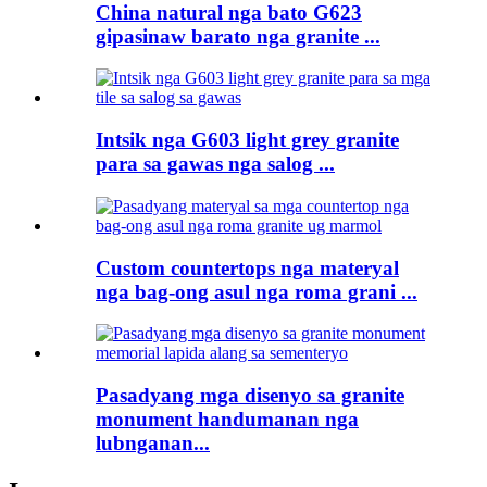
China natural nga bato G623
gipasinaw barato nga granite ...
Intsik nga G603 light grey granite
para sa gawas nga salog ...
Custom countertops nga materyal
nga bag-ong asul nga roma grani ...
Pasadyang mga disenyo sa granite
monument handumanan nga
lubnganan...