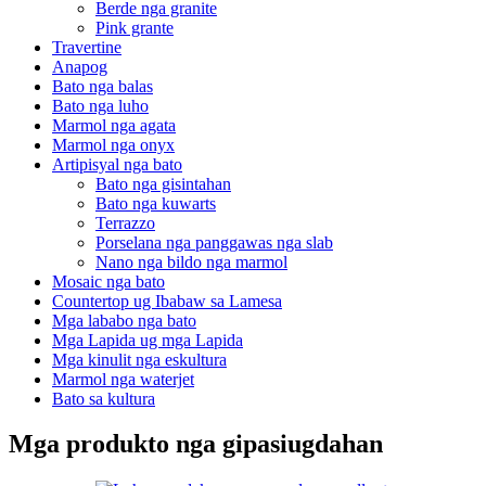
Berde nga granite
Pink grante
Travertine
Anapog
Bato nga balas
Bato nga luho
Marmol nga agata
Marmol nga onyx
Artipisyal nga bato
Bato nga gisintahan
Bato nga kuwarts
Terrazzo
Porselana nga panggawas nga slab
Nano nga bildo nga marmol
Mosaic nga bato
Countertop ug Ibabaw sa Lamesa
Mga lababo nga bato
Mga Lapida ug mga Lapida
Mga kinulit nga eskultura
Marmol nga waterjet
Bato sa kultura
Mga produkto nga gipasiugdahan