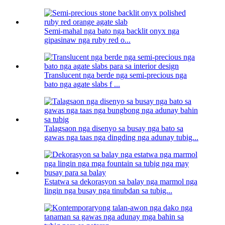
Semi-mahal nga bato nga backlit onyx nga
gipasinaw nga ruby ​​​​red o...
Translucent nga berde nga semi-precious nga
bato nga agate slabs f ...
Talagsaon nga disenyo sa busay nga bato sa
gawas nga taas nga dingding nga adunay tubig...
Estatwa sa dekorasyon sa balay nga marmol nga
lingin nga busay nga tinubdan sa tubig...