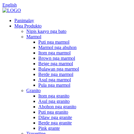
English
Panimalay
Mga Produkto
Nipis kaayo nga bato
Marmol
Puti nga marmol
Marmol nga abuhon
Itom nga marmol
Brown nga marmol
Beige nga marmol
Bulawan nga marmol
Berde nga marmol
Asul nga marmol
Pula nga marmol
Granito
Itom nga granito
Asul nga granito
Abohon nga granito
Puti nga granito
Dilaw nga granite
Berde nga granite
Pink grante
Travertine