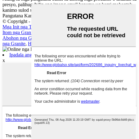
presyo, palihug ibilin ang imong email kanamo ug kami mokontak
kanimo sulod sa 24 oras.
Pangutana Karon
© Copyright - 2010-2021 : Tanang Katungod Gireserba.
Mga Init nga Tag
,
Mapa sa Site
Itom nga Granito
,
Mga Tile sa Bungbong nga Marmol nga Puti
,
Abohon nga Granito
,
Dilaw nga Granite
,
Mga Countertop nga Asul
nga Granite
,
Hayag nga Abohon nga Granite
,
Ipadala ang Email
x