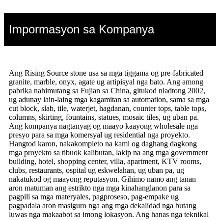
Impormasyon sa Kompanya
Ang Rising Source stone usa sa mga tiggama og pre-fabricated
granite, marble, onyx, agate ug artipisyal nga bato. Ang among
pabrika nahimutang sa Fujian sa China, gitukod niadtong 2002,
ug adunay lain-laing mga kagamitan sa automation, sama sa mga
cut block, slab, tile, waterjet, hagdanan, counter tops, table tops,
columns, skirting, fountains, statues, mosaic tiles, ug uban pa.
Ang kompanya nagtanyag og maayo kaayong wholesale nga
presyo para sa mga komersyal ug residential nga proyekto.
Hangtod karon, nakakompleto na kami og daghang dagkong
mga proyekto sa tibuok kalibutan, lakip na ang mga government
building, hotel, shopping center, villa, apartment, KTV rooms,
clubs, restaurants, ospital ug eskwelahan, ug uban pa, ug
nakatukod og maayong reputasyon. Gihimo namo ang tanan
aron matuman ang estrikto nga mga kinahanglanon para sa
pagpili sa mga materyales, pagproseso, pag-empake ug
pagpadala aron masiguro nga ang mga dekalidad nga butang
luwas nga makaabot sa imong lokasyon. Ang hanas nga teknikal