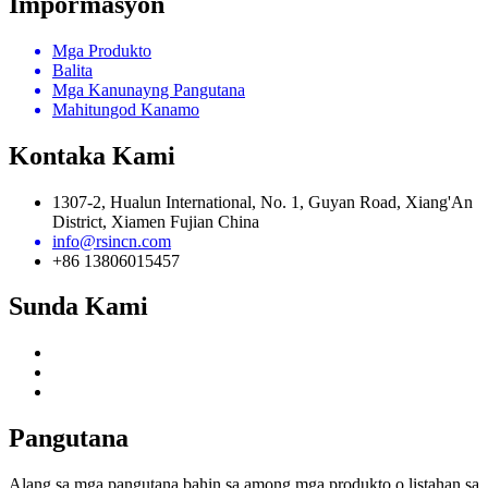
Impormasyon
Mga Produkto
Balita
Mga Kanunayng Pangutana
Mahitungod Kanamo
Kontaka Kami
1307-2, Hualun International, No. 1, Guyan Road, Xiang'An
District, Xiamen Fujian China
info@rsincn.com
+86 13806015457
Sunda Kami
Pangutana
Alang sa mga pangutana bahin sa among mga produkto o listahan sa