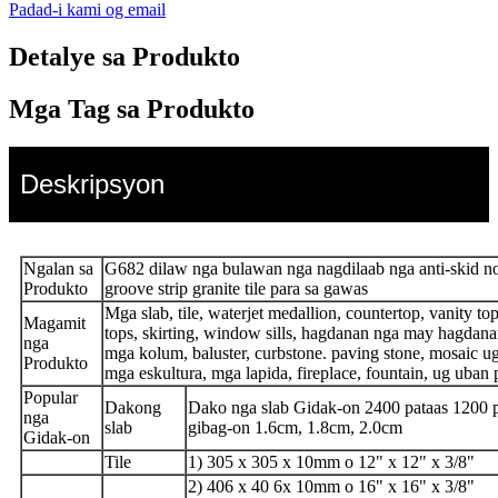
Padad-i kami og email
Detalye sa Produkto
Mga Tag sa Produkto
Deskripsyon
Ngalan sa
G682 dilaw nga bulawan nga nagdilaab nga anti-skid no
Produkto
groove strip granite tile para sa gawas
Mga slab, tile, waterjet medallion, countertop, vanity top
Magamit
tops, skirting, window sills, hagdanan nga may hagdanan
nga
mga kolum, baluster, curbstone. paving stone, mosaic ug
Produkto
mga eskultura, mga lapida, fireplace, fountain, ug uban 
Popular
Dakong
Dako nga slab Gidak-on 2400 pataas 1200 
nga
slab
gibag-on 1.6cm, 1.8cm, 2.0cm
Gidak-on
Tile
1) 305 x 305 x 10mm o 12" x 12" x 3/8"
2) 406 x 40 6x 10mm o 16" x 16" x 3/8"