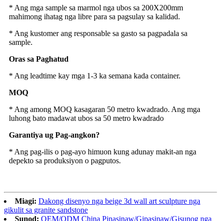
* Ang mga sample sa marmol nga ubos sa 200X200mm
mahimong ihatag nga libre para sa pagsulay sa kalidad.
* Ang kustomer ang responsable sa gasto sa pagpadala sa
sample.
Oras sa Paghatud
* Ang leadtime kay mga 1-3 ka semana kada container.
MOQ
* Ang among MOQ kasagaran 50 metro kwadrado. Ang mga
luhong bato madawat ubos sa 50 metro kwadrado
Garantiya ug Pag-angkon?
* Ang pag-ilis o pag-ayo himuon kung adunay makit-an nga
depekto sa produksiyon o pagputos.
Miagi:
Dakong disenyo nga beige 3d wall art sculpture nga
gikulit sa granite sandstone
Sunod:
OEM/ODM China Pinasinaw/Gipasinaw/Gisunog nga