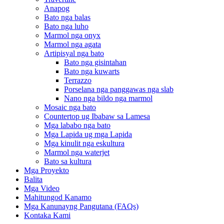
Anapog
Bato nga balas
Bato nga luho
Marmol nga onyx
Marmol nga agata
Artipisyal nga bato
Bato nga gisintahan
Bato nga kuwarts
Terrazzo
Porselana nga panggawas nga slab
Nano nga bildo nga marmol
Mosaic nga bato
Countertop ug Ibabaw sa Lamesa
Mga lababo nga bato
Mga Lapida ug mga Lapida
Mga kinulit nga eskultura
Marmol nga waterjet
Bato sa kultura
Mga Proyekto
Balita
Mga Video
Mahitungod Kanamo
Mga Kanunayng Pangutana (FAQs)
Kontaka Kami