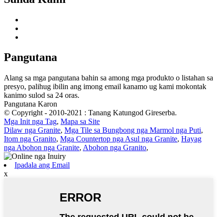
Pangutana
Alang sa mga pangutana bahin sa among mga produkto o listahan sa
presyo, palihug ibilin ang imong email kanamo ug kami mokontak
kanimo sulod sa 24 oras.
Pangutana Karon
© Copyright - 2010-2021 : Tanang Katungod Gireserba.
Mga Init nga Tag
,
Mapa sa Site
Dilaw nga Granite
,
Mga Tile sa Bungbong nga Marmol nga Puti
,
Itom nga Granito
,
Mga Countertop nga Asul nga Granite
,
Hayag
nga Abohon nga Granite
,
Abohon nga Granito
,
Ipadala ang Email
x