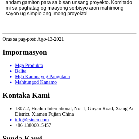
andam gamiton para sa bisan unsang proyekto. Komitado
mi sa paghatag og maayong serbisyo aron mahimong
sayon ​​ug simple ang imong proyekto!
Oras sa pag-post: Ago-13-2021
Impormasyon
Mga Produkto
Balita
Mga Kanunayng Pangutana
Mahitungod Kanamo
Kontaka Kami
1307-2, Hualun International, No. 1, Guyan Road, Xiang'An
District, Xiamen Fujian China
info@rsincn.com
+86 13806015457
Sunda Kami