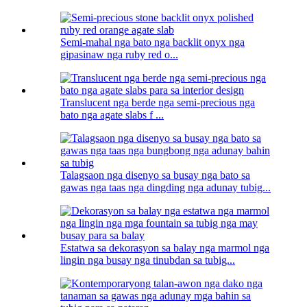
Semi-mahal nga bato nga backlit onyx nga
gipasinaw nga ruby ​​​​red o...
Translucent nga berde nga semi-precious nga
bato nga agate slabs f ...
Talagsaon nga disenyo sa busay nga bato sa
gawas nga taas nga dingding nga adunay tubig...
Estatwa sa dekorasyon sa balay nga marmol nga
lingin nga busay nga tinubdan sa tubig...