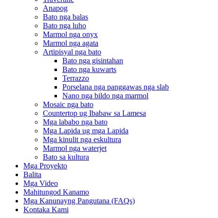
Anapog
Bato nga balas
Bato nga luho
Marmol nga onyx
Marmol nga agata
Artipisyal nga bato
Bato nga gisintahan
Bato nga kuwarts
Terrazzo
Porselana nga panggawas nga slab
Nano nga bildo nga marmol
Mosaic nga bato
Countertop ug Ibabaw sa Lamesa
Mga lababo nga bato
Mga Lapida ug mga Lapida
Mga kinulit nga eskultura
Marmol nga waterjet
Bato sa kultura
Mga Proyekto
Balita
Mga Video
Mahitungod Kanamo
Mga Kanunayng Pangutana (FAQs)
Kontaka Kami