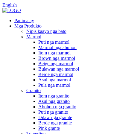
English
Panimalay
Mga Produkto
Nipis kaayo nga bato
Marmol
Puti nga marmol
Marmol nga abuhon
Itom nga marmol
Brown nga marmol
Beige nga marmol
Bulawan nga marmol
Berde nga marmol
Asul nga marmol
Pula nga marmol
Granito
Itom nga granito
Asul nga granito
Abohon nga granito
Puti nga granito
Dilaw nga granite
Berde nga granite
Pink grante
Travertine