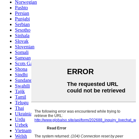
Norwegian
Pashto
Persian
Punjabi
Serbian
Sesotho
Sinhala
Slovak
Slovenian
Somali
Samoan
Scots Gaelic
Shona
Sindhi
Sundanese
Swahili
Tajik
Tamil
Telugu
Thai
Ukrainian
Urdu
Uzbek
Vietnamese
Welsh