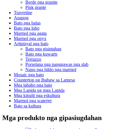
Berde nga granite
Pink grante
Travertine
Anapog
Bato nga balas
Bato nga luho
Marmol nga agata
Marmol nga onyx
Artipisyal nga bato
Bato nga gisintahan
Bato nga kuwarts
Terrazzo
Porselana nga panggawas nga slab
Nano nga bildo nga marmol
Mosaic nga bato
Countertop ug Ibabaw sa Lamesa
Mga lababo nga bato
Mga Lapida ug mga Lapida
Mga kinulit nga eskultura
Marmol nga waterjet
Bato sa kultura
Mga produkto nga gipasiugdahan