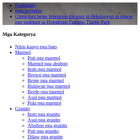
Panimalay
mga proyekto
China jura beige limestone tile para sa dekorasyon sa gawas
nga tanaman sa Hongkong Famous Theme Park
Mga Kategorya
Nipis kaayo nga bato
Marmol
Puti nga marmol
Marmol nga abuhon
Itom nga marmol
Brown nga marmol
Beige nga marmol
Bulawan nga marmol
Berde nga marmol
Asul nga marmol
Pula nga marmol
Granito
Itom nga granito
Asul nga granito
Abohon nga granito
Puti nga granito
Dilaw nga granite